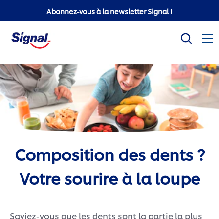
Abonnez-vous à la newsletter Signal !
Mission sociale
Produits
Conseils d'hygiène bucco-dentaire
Composition des dents ?
White Now
Votre sourire à la loupe
Signal Professionnel
Signal Super Mario
Saviez-vous que les dents sont la partie la plus