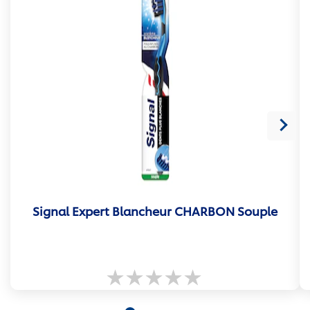
Signal Expert Blancheur CHARBON Souple
Aucune
évaluation
soumise
pour
ce