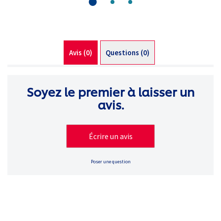
product
Avis (0)
Questions (0)
Soyez le premier à laisser un
avis.
Écrire un avis
Poser une question