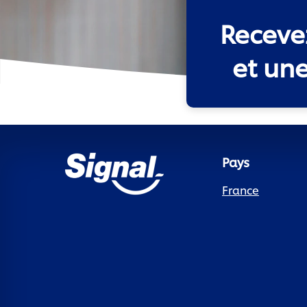
Recevez
et un
Pays
France