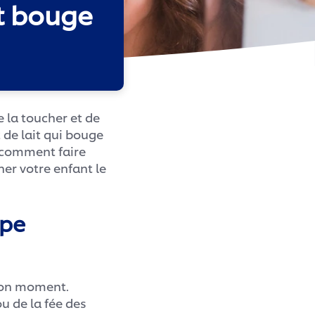
it bouge
e la toucher et de
 de lait qui bouge
r comment faire
er votre enfant le
ape
 bon moment.
u de la fée des