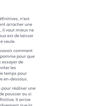
finitives, n’est
nt arracher une
, il vaut mieux ne
ux est de laisser
te seule.
ur savoir comment
ne pomme pour que
t essayer de
viter les
 de temps pour
ve en-dessous.
e pour réaliser une
 de pousser ou si
nitive. Il arrive
rdivement que la