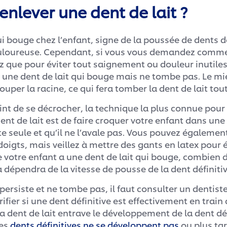
lever une dent de lait ?
i bouge chez l’enfant, signe de la poussée de dents dé
uloureuse. Cependant, si vous vous demandez comme
ez que pour éviter tout saignement ou douleur inutiles
r une dent de lait qui bouge mais ne tombe pas. Le mie
couper la racine, ce qui fera tomber la dent de lait tou
 point de se décrocher, la technique la plus connue po
ent de lait est de faire croquer votre enfant dans u
e seule et qu’il ne l’avale pas. Vous pouvez égalemen
doigts, mais veillez à mettre des gants en latex pour é
e votre enfant a une dent de lait qui bouge, combien
 dépendra de la vitesse de pousse de la dent définiti
 persiste et ne tombe pas, il faut consulter un dentist
ifier si une dent définitive est effectivement en train
a dent de lait entrave le développement de la dent défi
es
dents définitives ne se développent pas
ou plus ta