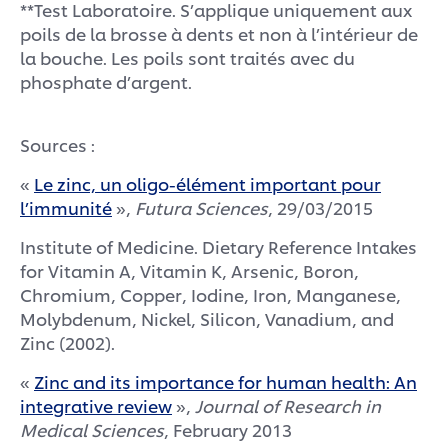
**Test Laboratoire. S’applique uniquement aux
poils de la brosse à dents et non à l’intérieur de
la bouche. Les poils sont traités avec du
phosphate d’argent.
Sources :
«
Le zinc, un oligo-élément important pour
l’immunité
»,
Futura Sciences
, 29/03/2015
Institute of Medicine. Dietary Reference Intakes
for Vitamin A, Vitamin K, Arsenic, Boron,
Chromium, Copper, Iodine, Iron, Manganese,
Molybdenum, Nickel, Silicon, Vanadium, and
Zinc (2002).
«
Zinc and its importance for human health: An
integrative review
»,
Journal of Research in
Medical Sciences
, February 2013