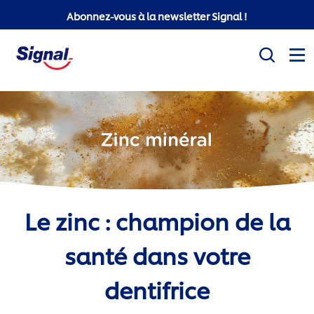
Abonnez-vous à la newsletter Signal !
Mission sociale
Produits
Conseils d'hygiène bucco-dentaire
Le zinc : champion de la
White Now
santé dans votre
Signal Professionnel
dentifrice
Signal Super Mario