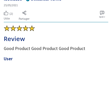
25/05/2021
(2)
Signaler
Utile
Partager
Review
Good Product Good Product Good Product
User
29/04/2021
Signaler
Utile
Partager
Dentifrice qui est efficace
Anonymous