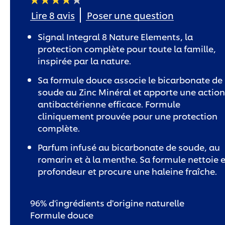
La
Lire 8 avis
Poser une question
note
moyenne
de
Signal Integral 8 Nature Elements, la
ce
Dentifrice
protection complète pour toute la famille,
Signal
Integral
inspirée par la nature.
8
Nature
Elements
Sa formule douce associe le bicarbonate de
Bicarbonate
FraÃ®cheur
soude au Zinc Minéral et apporte une action
&amp;
DÃ©tox
antibactérienne efficace. Formule
est
cliniquement prouvée pour une protection
de
3.9
complète.
sur
5
à
Parfum infusé au bicarbonate de soude, au
partir
de
romarin et à la menthe. Sa formule nettoie 
8
notes.
profondeur et procure une haleine fraîche.
96% d'ingrédients d'origine naturelle
Formule douce