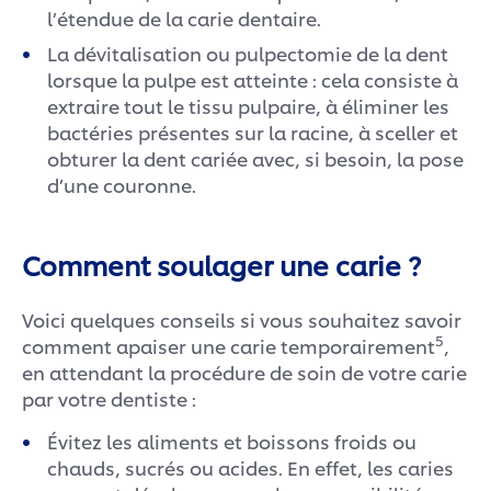
l’étendue de la carie dentaire.
bonne hygiène dentaire. N’oubliez pas,
lorsque que vous protégez vos dents,
La dévitalisation ou pulpectomie de la dent
d’économiser l’eau en fermant votre
lorsque la pulpe est atteinte : cela consiste à
robinet. *avec un brossage régulier des
extraire tout le tissu pulpaire, à éliminer les
dents deux fois par jour
bactéries présentes sur la racine, à sceller et
obturer la dent cariée avec, si besoin, la pose
d’une couronne.
Comment soulager une carie ?
Voici quelques conseils si vous souhaitez savoir
5
comment apaiser une carie temporairement
,
en attendant la procédure de soin de votre carie
par votre dentiste :
Évitez les aliments et boissons froids ou
chauds, sucrés ou acides. En effet, les caries