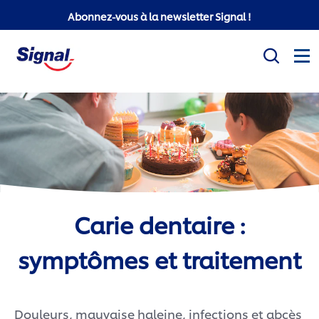
Abonnez-vous à la newsletter Signal !
Mission sociale
Produits
Conseils d'hygiène bucco-dentaire
Carie dentaire :
White Now
symptômes et traitement
Signal Professionnel
Signal Super Mario
Douleurs, mauvaise haleine, infections et abcès