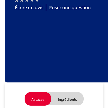
Aucune
Écrire un avis
Poser une question
évaluation
soumise
pour
ce
product
Astuces
Ingrédients