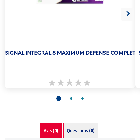
SIGNAL INTEGRAL 8 MAXIMUM DEFENSE COMPLET
Aucune
évaluation
soumise
pour
ce
product
Avis (0)
Questions (0)