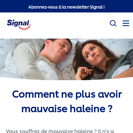
Abonnez-vous à la newsletter Signal !
Mission sociale
Produits
Conseils d'hygiène bucco-dentaire
Comment ne plus avoir
White Now
mauvaise haleine ?
Signal Professionnel
Signal Super Mario
Vous souffrez de mauvaise haleine ? Il n’y a