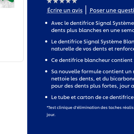
Aucune
Écrire un avis
Poser une quest
évaluation
soumise
pour
Avec le dentifrice Signal Systèm
ce
product
dents plus blanches en une sema
Le dentifrice Signal Système Bla
naturelle de vos dents et renforc
Ce dentifrice blancheur contient 
Sa nouvelle formule contient un 
nettoie les dents, et du bicarbon
pour des dents plus fortes, jour a
Le tube et carton de ce dentifric
*Test clinique d'élimination des taches réal
jour.