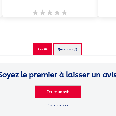
Aucune
évaluation
soumise
pour
ce
product
Avis (0)
Questions (0)
Soyez le premier à laisser un avis
Écrire un avis
Poser une question