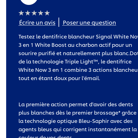
Aucune
Écrire un avis
Poser une question
évaluation
soumise
pour
ce
Testez le dentifrice blancheur Signal White N
product
3 en 1 White Boost au charbon actif pour un
sourire purifié et naturellement plus blanc.Do
de la technologie Triple Light™, le dentifrice
White Now 3 en 1 combine 3 actions blancheu
tout en étant doux pour l'émail.
La première action permet d'avoir des dents
plus blanches dès le premier brossage* grâce
la technologie optique Bleu-Saphir avec des
agents bleus qui corrigent instantanément la
couleur de vos dents.