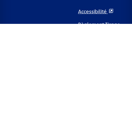
Accessibilité
Règlement Tirage
au sort
Pays
France
© 2026 Unilever.
Ce site web est exclusivement dirigé aux consommateurs
français pour les produits et services d'Unilever France. Ce
site web n'est pas dirigé aux consommateurs à l'extérieur