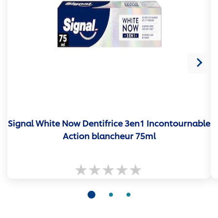
Signal White Now Dentifrice 3en1 Incontournable
Action blancheur 75ml
Aucune
évaluation
soumise
pour
ce
product