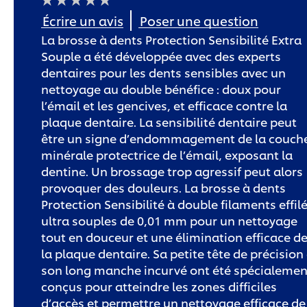
Aucune
Écrire un avis
Poser une question
évaluation
soumise
La brosse à dents Protection Sensibilité Extra
pour
ce
Souple a été développée avec des experts
product
dentaires pour les dents sensibles avec un
nettoyage au double bénéfice : doux pour
l’émail et les gencives, et efficace contre la
plaque dentaire. La sensibilité dentaire peut
être un signe d’endommagement de la couch
minérale protectrice de l’émail, exposant la
dentine. Un brossage trop agressif peut alors
provoquer des douleurs. La brosse à dents
Protection Sensibilité à double filaments effil
ultra souples de 0,01 mm pour un nettoyage
tout en douceur et une élimination efficace d
la plaque dentaire. Sa petite tête de précision 
son long manche incurvé ont été spécialemen
conçus pour atteindre les zones difficiles
d’accès et permettre un nettoyage efficace de