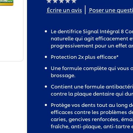
Aucune
Écrire un avis
Poser une quest
évaluation
soumise
pour
ce
product
Le dentifrice Signal Intégral 8 C
naturelle qui agit efficacement e
progressivement pour un effet an
Protection 2x plus efficace*
Une formule complète qui vous a
brossage.
Contient une formule antibactér
contre la plaque dentaire qui du
Protège vos dents tout au long d
efficaces contre les problèmes de
caries, gencives renforcées, émai
fraîche, anti-plaque, anti-tartre 