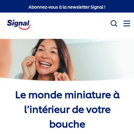
Abonnez-vous à la newsletter Signal !
Mission sociale
Produits
Conseils d'hygiène bucco-dentaire
Le monde miniature à
White Now
l’intérieur de votre
Signal Professionnel
bouche
Signal Super Mario